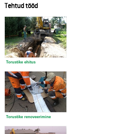
Tehtud tööd
Torustike ehitus
Torustike renoveerimine