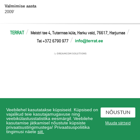
Valmimise aasta
2009′
TERRAT
Meistri tee 4, Tutermaa küla, Harku vald, 76617, Harjumaa
Tel +372 6790 977
Veebilehel kasutatakse küpsiseid. Küpsised on
NÕUSTUN
vajalikud teie kasutajamugavuse ning
veebikülastusstatistika eesmärgil. Veebilehe
Muuda sätteid
kasutamise jätkamisel nõustute küpsiste
privaatsustingimustega! Privaatsuspoliitika
tingimusi näete
siit.