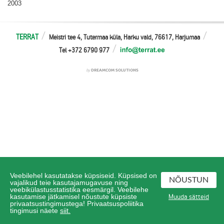
2003
TERRAT
Meistri tee 4, Tutermaa küla, Harku vald, 76617, Harjumaa
Tel +372 6790 977
Veebilehel kasutatakse küpsiseid. Küpsised on
NÕUSTUN
vajalikud teie kasutajamugavuse ning
veebikülastusstatistika eesmärgil. Veebilehe
Muuda sätteid
kasutamise jätkamisel nõustute küpsiste
privaatsustingimustega! Privaatsuspoliitika
tingimusi näete
siit.