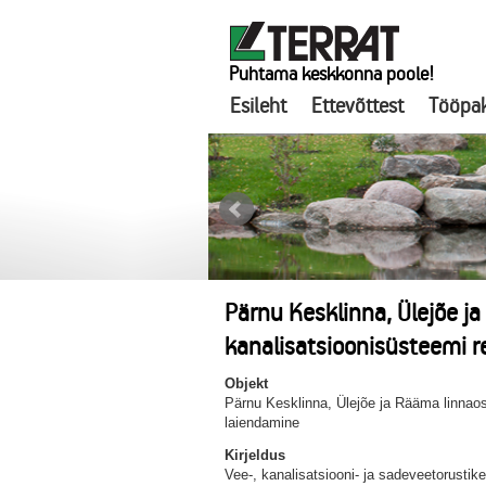
Puhtama keskkonna poole!
Esileht
Ettevõttest
Tööpa
Pärnu Kesklinna, Ülejõe j
kanalisatsioonisüsteemi r
Objekt
Pärnu Kesklinna, Ülejõe ja Rääma linnaos
laiendamine
Kirjeldus
Vee-, kanalisatsiooni- ja sadeveetorustik