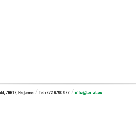
vald, 76617, Harjumaa
Tel +372 6790 977