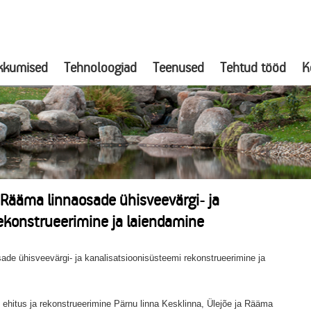
kkumised
Tehnoloogiad
Teenused
Tehtud tööd
K
a Rääma linnaosade ühisveevärgi- ja
ekonstrueerimine ja laiendamine
ade ühisveevärgi- ja kanalisatsioonisüsteemi rekonstrueerimine ja
e ehitus ja rekonstrueerimine Pärnu linna Kesklinna, Ülejõe ja Rääma