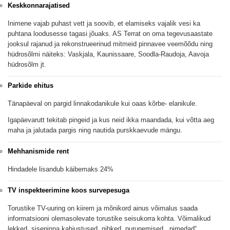
Keskkonnarajatised
Inimene vajab puhast vett ja soovib, et elamiseks vajalik vesi ka
puhtana loodusesse tagasi jõuaks. AS Terrat on oma tegevusaastate
jooksul rajanud ja rekonstrueerinud mitmeid pinnavee veemõõdu ning
hüdrosõlmi näiteks: Vaskjala, Kaunissaare, Soodla-Raudoja, Aavoja
hüdrosõlm jt.
Parkide ehitus
Tänapäeval on pargid linnakodanikule kui oaas kõrbe- elanikule.
Igapäevarutt tekitab pingeid ja kus neid ikka maandada, kui võtta aeg
maha ja jalutada pargis ning nautida purskkaevude mängu.
Mehhanismide rent
Hindadele lisandub käibemaks 24%
TV inspekteerimine koos survepesuga
Torustike TV-uuring on kiirem ja mõnikord ainus võimalus saada
informatsiooni olemasolevate torustike seisukorra kohta. Võimalikud
lekked, sisepinna kahjustused, nihked, purunemised, „pimedad“