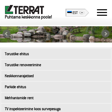
EST
Puhtama keskkonna poole!
Torustike ehitus
Torustike renoveerimine
Keskkonnarajatised
Parkide ehitus
Mehhanismide rent
TV inspekteerimine koos survepesuga