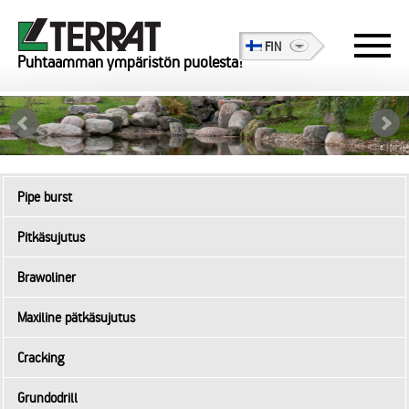
FIN
Puhtaamman ympäristön puolesta!
Pipe burst
Pitkäsujutus
Brawoliner
Maxiline pätkäsujutus
Cracking
Grundodrill