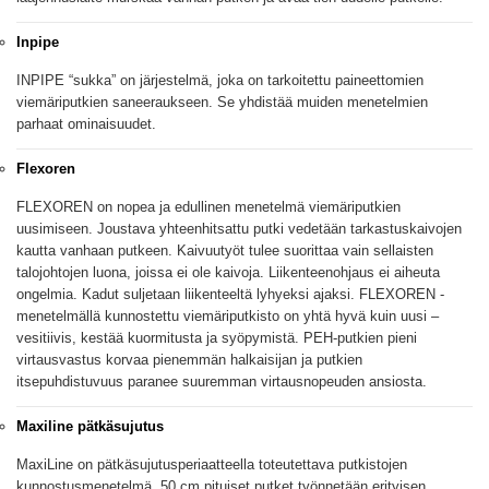
Inpipe
INPIPE “sukka” on järjestelmä, joka on tarkoitettu paineettomien
viemäriputkien saneeraukseen. Se yhdistää muiden menetelmien
parhaat ominaisuudet.
Flexoren
FLEXOREN on nopea ja edullinen menetelmä viemäriputkien
uusimiseen. Joustava yhteenhitsattu putki vedetään tarkastuskaivojen
kautta vanhaan putkeen. Kaivuutyöt tulee suorittaa vain sellaisten
talojohtojen luona, joissa ei ole kaivoja. Liikenteenohjaus ei aiheuta
ongelmia. Kadut suljetaan liikenteeltä lyhyeksi ajaksi. FLEXOREN -
menetelmällä kunnostettu viemäriputkisto on yhtä hyvä kuin uusi –
vesitiivis, kestää kuormitusta ja syöpymistä. PEH-putkien pieni
virtausvastus korvaa pienemmän halkaisijan ja putkien
itsepuhdistuvuus paranee suuremman virtausnopeuden ansiosta.
Maxiline pätkäsujutus
MaxiLine on pätkäsujutusperiaatteella toteutettava putkistojen
kunnostusmenetelmä. 50 cm pituiset putket työnnetään erityisen