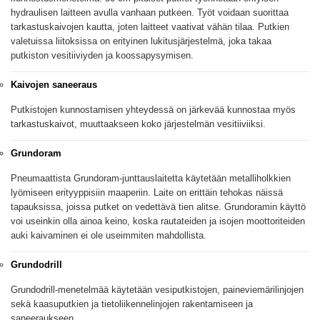
hydraulisen laitteen avulla vanhaan putkeen. Työt voidaan suorittaa
tarkastuskaivojen kautta, joten laitteet vaativat vähän tilaa. Putkien
valetuissa liitoksissa on erityinen lukitusjärjestelmä, joka takaa
putkiston vesitiiviyden ja koossapysymisen.
Kaivojen saneeraus
Putkistojen kunnostamisen yhteydessä on järkevää kunnostaa myös
tarkastuskaivot, muuttaakseen koko järjestelmän vesitiiviiksi.
Grundoram
Pneumaattista Grundoram-junttauslaitetta käytetään metalliholkkien
lyömiseen erityyppisiin maaperiin. Laite on erittäin tehokas näissä
tapauksissa, joissa putket on vedettävä tien alitse. Grundoramin käyttö
voi useinkin olla ainoa keino, koska rautateiden ja isojen moottoriteiden
auki kaivaminen ei ole useimmiten mahdollista.
Grundodrill
Grundodrill-menetelmää käytetään vesiputkistojen, paineviemärilinjojen
sekä kaasuputkien ja tietoliikennelinjojen rakentamiseen ja
saneeraukseen.