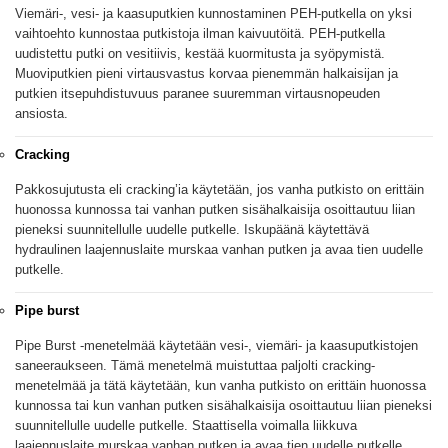
Viemäri-, vesi- ja kaasuputkien kunnostaminen PEH-putkella on yksi
vaihtoehto kunnostaa putkistoja ilman kaivuutöitä. PEH-putkella
uudistettu putki on vesitiivis, kestää kuormitusta ja syöpymistä.
Muoviputkien pieni virtausvastus korvaa pienemmän halkaisijan ja
putkien itsepuhdistuvuus paranee suuremman virtausnopeuden
ansiosta.
Cracking
Pakkosujutusta eli cracking’ia käytetään, jos vanha putkisto on erittäin
huonossa kunnossa tai vanhan putken sisähalkaisija osoittautuu liian
pieneksi suunnitellulle uudelle putkelle. Iskupäänä käytettävä
hydraulinen laajennuslaite murskaa vanhan putken ja avaa tien uudelle
putkelle.
Pipe burst
Pipe Burst -menetelmää käytetään vesi-, viemäri- ja kaasuputkistojen
saneeraukseen. Tämä menetelmä muistuttaa paljolti cracking-
menetelmää ja tätä käytetään, kun vanha putkisto on erittäin huonossa
kunnossa tai kun vanhan putken sisähalkaisija osoittautuu liian pieneksi
suunnitellulle uudelle putkelle. Staattisella voimalla liikkuva
laajennuslaite murskaa vanhan putken ja avaa tien uudelle putkelle.